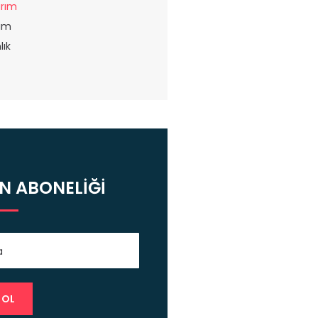
rım
lım
ık
N ABONELİĞİ