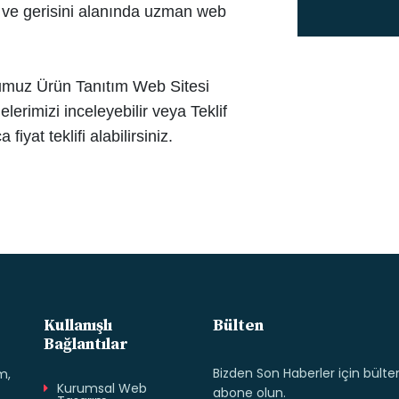
ek ve gerisini alanında uzman web
muz Ürün Tanıtım Web Sitesi
elerimizi inceleyebilir veya Teklif
iyat teklifi alabilirsiniz.
Kullanışlı
Bülten
Bağlantılar
Bizden Son Haberler için bült
m,
Kurumsal Web
abone olun.