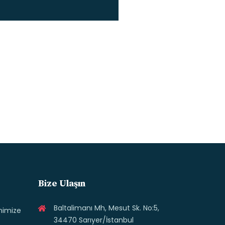
Bize Ulaşın
Baltalimanı Mh, Mesut Sk. No:5,
enimize
34470 Sarıyer/İstanbul