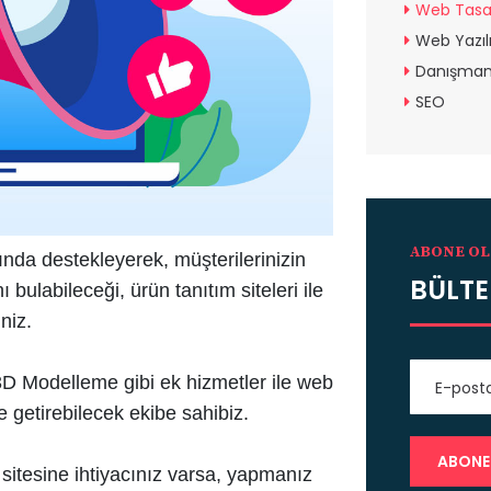
Web Tasa
Web Yazı
Danışmanl
SEO
ABONE OL
nda destekleyerek, müşterilerinizin
BÜLTE
ı bulabileceği, ürün tanıtım siteleri ile
niz.
 3D Modelleme gibi ek hizmetler ile web
e getirebilecek ekibe sahibiz.
 sitesine ihtiyacınız varsa, yapmanız