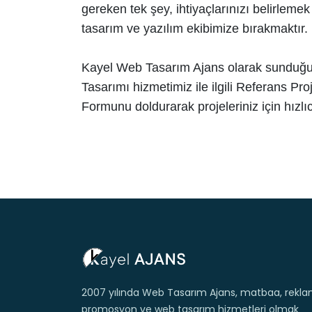
gereken tek şey, ihtiyaçlarınızı belirlem
tasarım ve yazılım ekibimize bırakmaktır.
Kayel Web Tasarım Ajans olarak sunduğu
Tasarımı hizmetimiz ile ilgili Referans Proj
Formunu doldurarak projeleriniz için hızlıca f
2007 yılında Web Tasarım Ajans, matbaa, rekla
promosyon ve web tasarım hizmetleri olmak