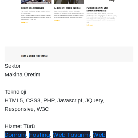
Sektör
Makina Üretim
Teknoloji
HTML5, CSS3, PHP, Javascript, JQuery,
Responsive, W3C
Hizmet Türü
Domain
Hosting
Web Tasarım
Web
,
,
,