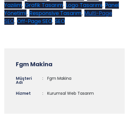
Yazılım
Grafik Tasarım
Logo Tasarımı
Panel
,
,
,
Yönetimi
Responsive Tasarım
Multi-Page
,
,
SEO
Off-Page SEO
SEO
,
,
Fgm Makina
Müşteri
:
Fgm Makina
Adı
Hizmet
:
Kurumsal Web Tasarım